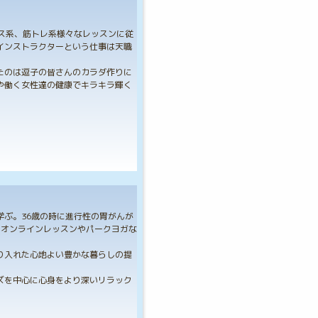
ス系、筋トレ系様々なレッスンに従
インストラクターという仕事は天職
たのは逗子の皆さんのカラダ作りに
や働く女性達の健康でキラキラ輝く
ぶ。36歳の時に進行性の胃がんが
、オンラインレッスンやパークヨガな
り入れた心地よい豊かな暮らしの提
ズを中心に心身をより深いリラック