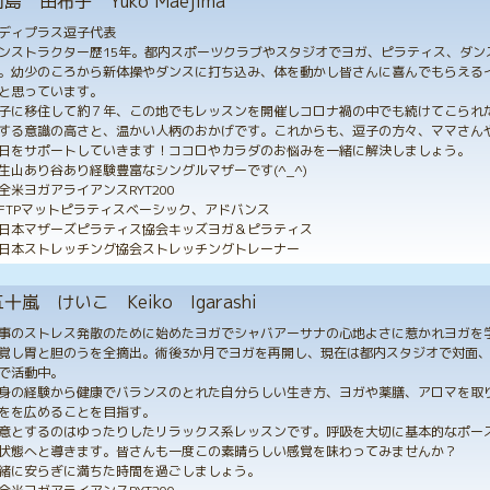
島 由布子 Yuko Maejima
ディプラス逗子代表
ンストラクター歴15年。都内スポーツクラブやスタジオでヨガ、ピラティス、ダン
。幼少のころから新体操やダンスに打ち込み、体を動かし皆さんに喜んでもらえる
と思っています。
子に移住して約７年、この地でもレッスンを開催しコロナ禍の中でも続けてこられ
する意識の高さと、温かい人柄のおかげです。これからも、逗子の方々、ママさん
日をサポートしていきます！ココロやカラダのお悩みを一緒に解決しましょう。
生山あり谷あり経験豊富なシングルマザーです(^_^)
全米ヨガアライアンスRYT200
FTPマットピラティスベーシック、アドバンス
日本マザーズピラティス協会キッズヨガ＆ピラティス
日本ストレッチング協会ストレッチングトレーナー
十嵐 けいこ Keiko Igarashi
事のストレス発散のために始めたヨガでシャバアーサナの心地よさに惹かれヨガを学
覚し胃と胆のうを全摘出。術後3か月でヨガを再開し、現在は都内スタジオで対面
で活動中。
身の経験から健康でバランスのとれた自分らしい生き方、ヨガや薬膳、アロマを取
をを広めることを目指す。
意とするのはゆったりしたリラックス系レッスンです。呼吸を大切に基本的なポー
状態へと導きます。皆さんも一度この素晴らしい感覚を味わってみませんか？
緒に安らぎに満ちた時間を過ごしましょう。