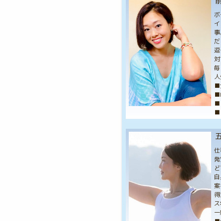
前
ボ
イ
事
だ
逗
対
毎
人
■
■
■
■
五
仕
発
ど
自
案
得
ス
一