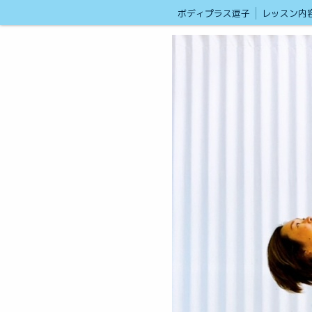
ボディプラス逗子
レッスン内
ヨガ・ピラティス・サーキット 〜カラダ快適プラスα〜 「Body+ 逗子」